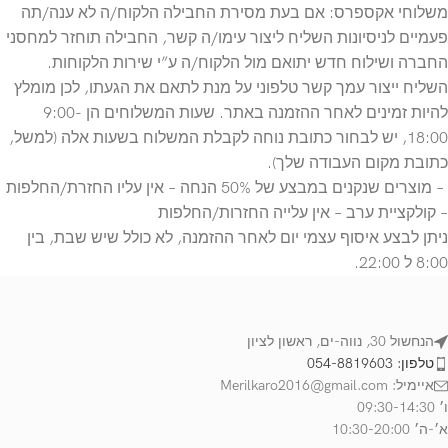
משלוחי אקספרס: אם בעת מסירת החבילה הלקוח/ה לא ענה/תה
פעמיים לניסיונות השליח ליצור עימו/ה קשר, החבילה תוחזר למחסני
החברה ושילוח חדש יתואם מול הלקוח/ה ע”י שירות הלקוחות.
השליח ייצור עמך קשר טלפוני על מנת לתאם את הגעתו, לכן מומלץ
להיות זמינים לאחר ההזמנה באתר. שעות המשלוחים הן 9:00-
18:00, יש לבחור כתובת נוחה לקבלת המשלוח בשעות אלה (למשל,
כתובת מקום העבודה שלך).
– מוצרים שנקנים במבצע של 50% הנחה – אין עליו החזרת/החלפות
– קולקציית ערב – אין עלייה החזרות/החלפות
ניתן לבצע איסוף עצמי יום לאחר ההזמנה, לא כולל שיש שבת, בין
8:00 ל 22:00.
הנחשול 30, נווה-ים, ראשון לציון
טלפון: 054-8819603
איימיל: Merilkaro2016@gmail.com
ו׳ 09:30-14:30
א׳-ה׳ 10:30-20:00