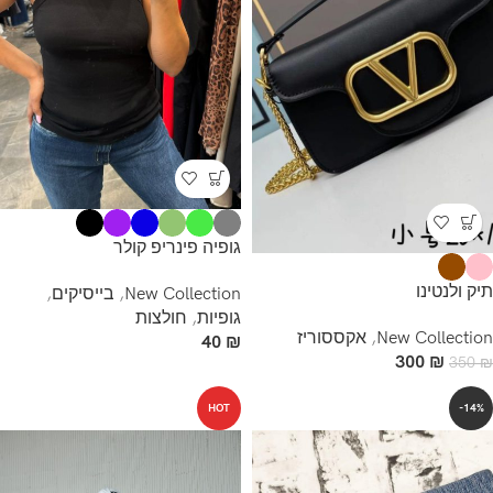
גופיה פינריפ קולר
תיק ולנטינו
New Collection
,
בייסיקים
,
גופיות
,
חולצות
New Collection
,
אקססוריז
40
₪
300
₪
350
₪
HOT
-14%