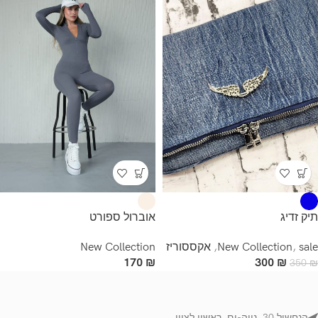
תיק זדיג
אוברול ספורט
sale
,
New Collection
,
אקססוריז
New Collection
170
₪
300
₪
350
₪
הנחשול 30, נווה-ים, ראשון לציון