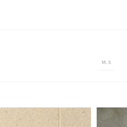
M
,
S