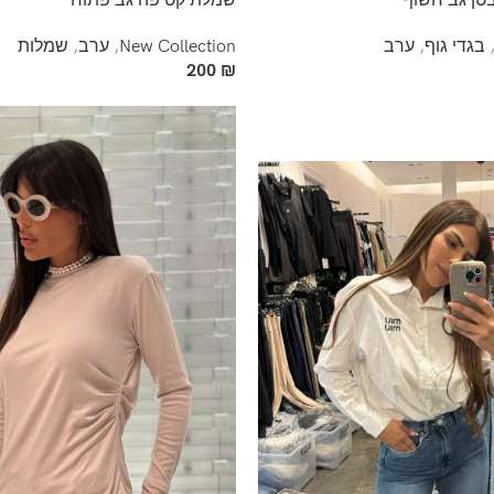
טן גב חשוף
שמלת קטיפה גב פתוח
בגדי גוף
,
ערב
New Collection
,
ערב
,
שמלות
200
₪