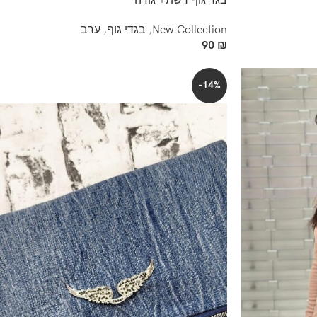
בגד גוף רשת+ גוזיה
New Collection
,
בגדי גוף
,
ערב
90
₪
-14%