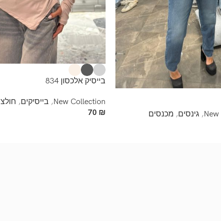
בייסיק אלכסון 834
New Collection
,
בייסיקים
,
חולצו
70
₪
New 
,
גינסים
,
מכנסים