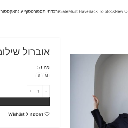
New Co
Back To Stock
Must Have
Sale
ערב
דתיות
ספורט
סוף עונה
אקססוריז
אוברול שילוב
מידה
S
M
הוספה ל Wishlist