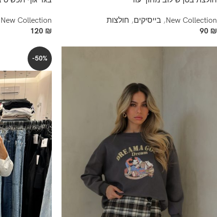
חולצת בטן שילוב מחוך עור
בגד גוף תכשיט ב
New Collection
,
בייסיקים
,
חולצות
New Collection
,
120
₪
90
₪
-50%