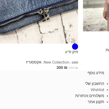
ת
תיק זדיג
sale
,
New Collection
,
אקססוריז
300
₪
350
₪
מידע נוסף
החשבון שלי
Wishlist
משלוחים והחזרות
תקנון אתר